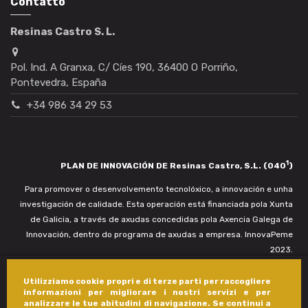
Contatto
Resinas Castro S. L.
Pol. Ind. A Granxa, C/ Cíes 190, 36400 O Porriño,
Pontevedra, España
+34 986 34 29 53
1
PLAN DE INNOVACIÓN DE Resinas Castro, S.L. (040
)
Para promover o desenvolvemento tecnolóxico, a innovación e unha
investigación de calidade. Esta operación está financiada pola Xunta
de Galicia, a través de axudas concedidas pola Axencia Galega de
Innovación, dentro do programa de axudas a empresa. InnovaPeme
2023.
Utilizziamo cookie propri e di terze parti per raccogliere
informazioni per migliorare i nostri servizi e per
analizzare le tue abitudini di navigazione. Se continui a