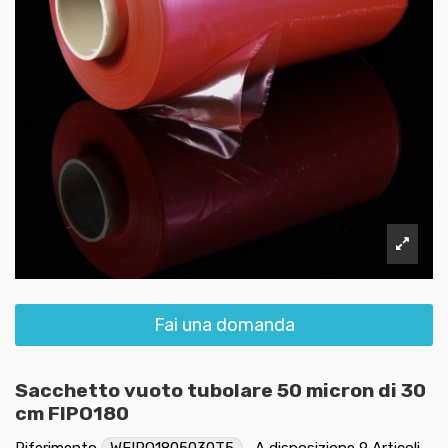
Fai una domanda
Sacchetto vuoto tubolare 50 micron di 30
cm FIPO180
Riferimento
WFIPO1805030T5
A disposizione
9 Articoli