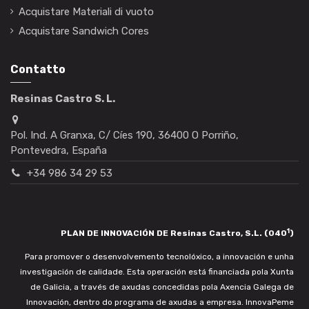
Acquistare Materiali di vuoto
Acquistare Sandwich Cores
Contatto
Resinas Castro S. L.
Pol. Ind. A Granxa, C/ Cíes 190, 36400 O Porriño,
Pontevedra, España
+34 986 34 29 53
1
PLAN DE INNOVACIÓN DE Resinas Castro, S.L. (040
)
Para promover o desenvolvemento tecnolóxico, a innovación e unha
investigación de calidade. Esta operación está financiada pola Xunta
de Galicia, a través de axudas concedidas pola Axencia Galega de
Innovación, dentro do programa de axudas a empresa. InnovaPeme