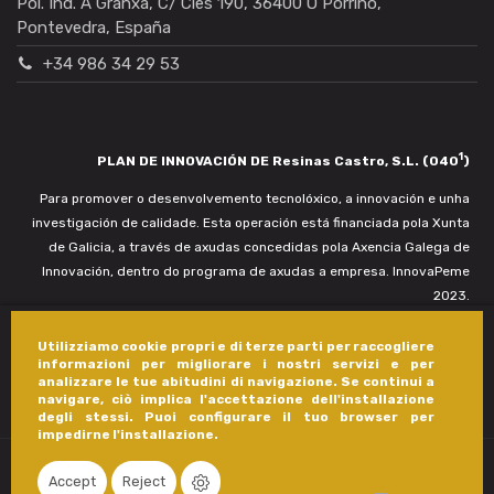
Pol. Ind. A Granxa, C/ Cíes 190, 36400 O Porriño,
Pontevedra, España
+34 986 34 29 53
1
PLAN DE INNOVACIÓN DE Resinas Castro, S.L. (040
)
Para promover o desenvolvemento tecnolóxico, a innovación e unha
investigación de calidade. Esta operación está financiada pola Xunta
de Galicia, a través de axudas concedidas pola Axencia Galega de
Innovación, dentro do programa de axudas a empresa. InnovaPeme
2023.
Utilizziamo cookie propri e di terze parti per raccogliere
informazioni per migliorare i nostri servizi e per
analizzare le tue abitudini di navigazione. Se continui a
navigare, ciò implica l'accettazione dell'installazione
degli stessi. Puoi configurare il tuo browser per
impedirne l'installazione.
Accept
Reject