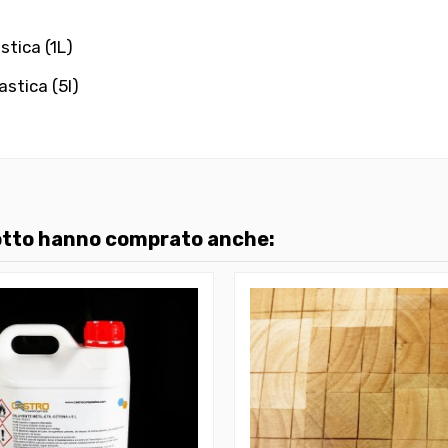
stica (1L)
stica (5l)
dotto hanno comprato anche: