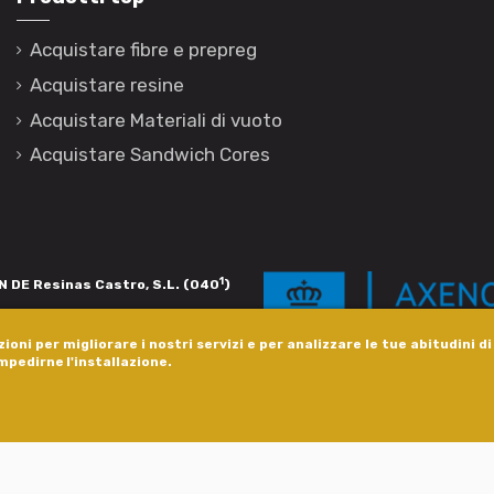
Acquistare fibre e prepreg
Acquistare resine
Acquistare Materiali di vuoto
Acquistare Sandwich Cores
1
 DE Resinas Castro, S.L. (040
)
igación de calidade. Esta operación
ioni per migliorare i nostri servizi e per analizzare le tue abitudini d
s pola Axencia Galega de Innovación,
impedirne l'installazione.
xudas a empresa. InnovaPeme 2023.