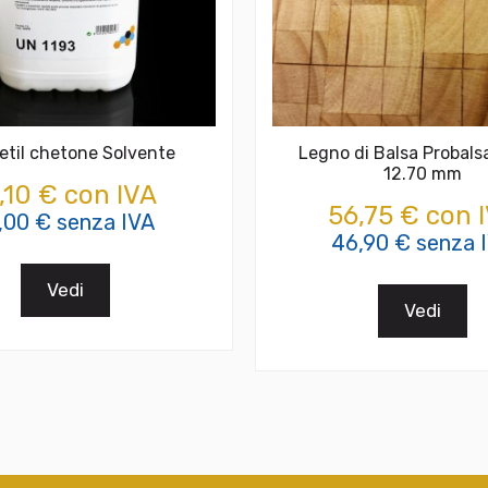
 etil chetone Solvente
Legno di Balsa Probals
12.70 mm
,10 € con IVA
56,75 € con 
,00 € senza IVA
46,90 € senza 
Vedi
Vedi