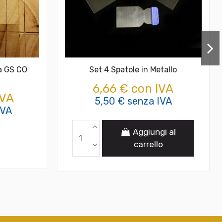
a GS CO
Set 4 Spatole in Metallo
6,66 € con IVA
IVA
5,50 € senza IVA
IVA
Aggiungi al
carrello