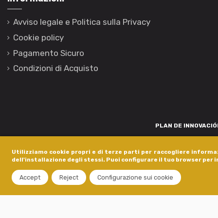
Avviso legale e Politica sulla Privacy
Cookie policy
Pagamento Sicuro
Condizioni di Acquisto
PLAN DE INNOVACIÓN
Para promover o desenvolvemento tecnolóxico, a innovación e unha invest
Utilizziamo cookie propri e di terze parti per raccogliere informaz
está financiada pola Xunta de Galicia, a través de axudas concedida
dell'installazione degli stessi. Puoi configurare il tuo browser per 
dentro do programa de a
Accept
Reject
Configurazione sui cookie