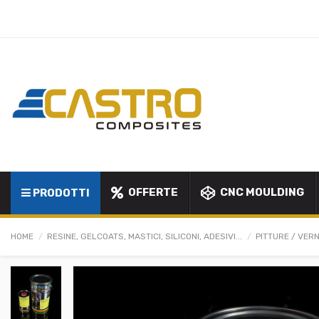
OFFERTE
CNC MOULDING
PRODOTTI
HOME
RESINE, GELCOATS, MASTICI, SILICONI, ADESIVI...
PITTURE / VERN