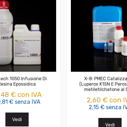
tech 1050 Infusione Di
X-8: PMEC Catalizza
Resina Epossidica
(Luperox K1SN E Peros
metiletilchetone al
,48 € con IVA
2,60 € con I
,81 € senza IVA
2,15 € senza I
Vedi
Vedi