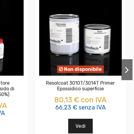
Non disponibile
tore
Resolcoat 3010T/3014T Primer
sido di
Epossidico superficie
 50%)
80,13 € con IVA
VA
66,23 € senza IVA
VA
Vedi