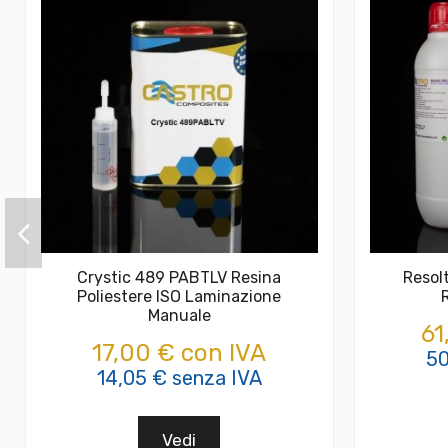
Crystic 489 PABTLV Resina
Resol
Poliestere ISO Laminazione
Manuale
61
17,00 € con IVA
50
14,05 € senza IVA
Vedi