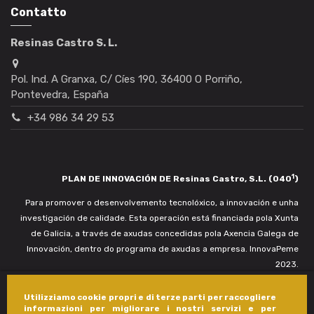
Contatto
Resinas Castro S. L.
Pol. Ind. A Granxa, C/ Cíes 190, 36400 O Porriño,
Pontevedra, España
+34 986 34 29 53
1
PLAN DE INNOVACIÓN DE Resinas Castro, S.L. (040
)
Para promover o desenvolvemento tecnolóxico, a innovación e unha
investigación de calidade. Esta operación está financiada pola Xunta
de Galicia, a través de axudas concedidas pola Axencia Galega de
Innovación, dentro do programa de axudas a empresa. InnovaPeme
2023.
Utilizziamo cookie propri e di terze parti per raccogliere
informazioni per migliorare i nostri servizi e per