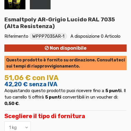
Esmaltpoly AR-Grigio Lucido RAL 7035
(Alta Resistenza)
Riferimento
WPPP7035AR-1
A disposizione
0 Articolo
Non disponibile
Questo prodotto è fornito su ordinazione. Consultateci
sui tempi di riapprovvigionamento.
51,06 €
con IVA
42,20 €
senza IVA
Acquistando questo prodotto puoi ricevere fino a
5
punti
. Il
tuo carrello ti offrirà
5
punti
convertibili in un voucher di:
0,50 €
.
Scegliere il tipo di fornitura