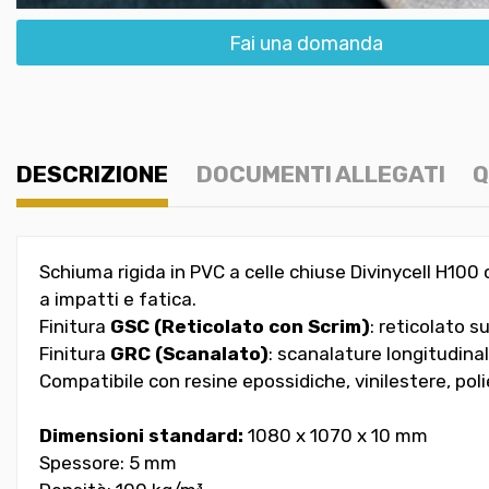
Fai una domanda
DESCRIZIONE
DOCUMENTI ALLEGATI
Q
Schiuma rigida in PVC a celle chiuse Divinycell H10
a impatti e fatica.
Finitura
GSC (Reticolato con Scrim)
: reticolato s
Finitura
GRC (Scanalato)
: scanalature longitudinal
Compatibile con resine epossidiche, vinilestere, pol
Dimensioni standard:
1080 x 1070 x 10 mm
Spessore: 5 mm