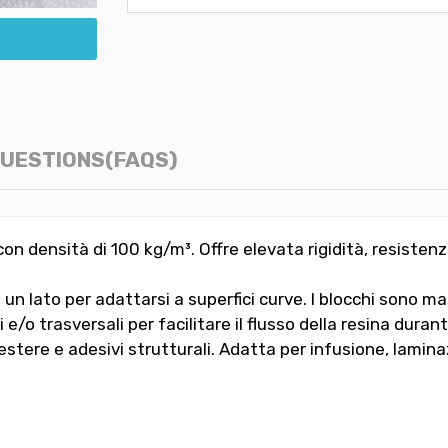
UESTIONS(FAQS)
0 con densità di 100 kg/m³. Offre elevata rigidità, resi
u un lato per adattarsi a superfici curve. I blocchi sono m
i e/o trasversali per facilitare il flusso della resina dura
iestere e adesivi strutturali. Adatta per infusione, lami