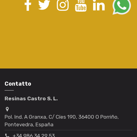
Contatto
Resinas Castro S. L.
Pol. Ind. A Granxa, C/ Cíes 190, 36400 O Porriño,
Pontevedra, España
+34 986 34 29 53