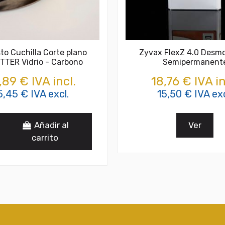
to Cuchilla Corte plano
Zyvax FlexZ 4.0 Desm
TTER Vidrio - Carbono
Semipermanent
,89 € IVA incl.
18,76 € IVA in
5,45 € IVA excl.
15,50 € IVA exc
Añadir al
Ver
carrito