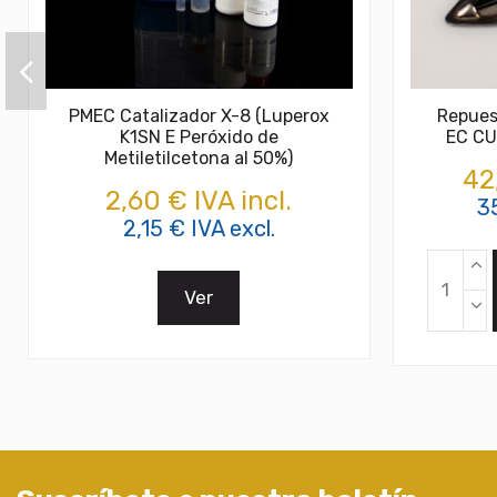
PMEC Catalizador X-8 (Luperox
Repues
K1SN E Peróxido de
EC CU
Metiletilcetona al 50%)
42
2,60 € IVA incl.
3
2,15 € IVA excl.
Ver