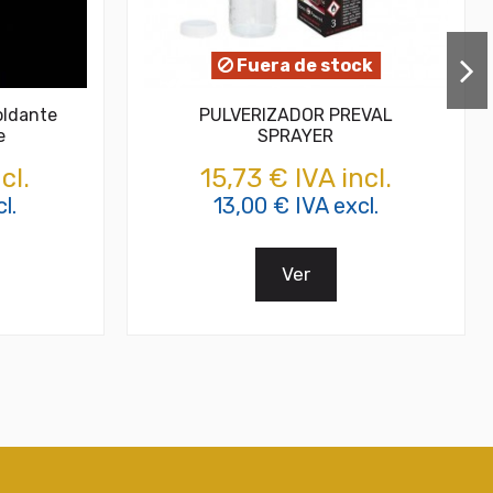
Fuera de stock
oldante
PULVERIZADOR PREVAL
e
SPRAYER
cl.
15,73 € IVA incl.
l.
13,00 € IVA excl.
Ver