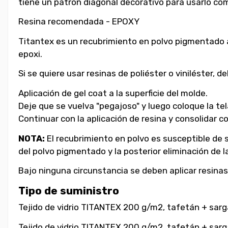
tiene un patrón diagonal decorativo para usarlo com
Resina recomendada - EPOXY
Titantex es un recubrimiento en polvo pigmentado ap
epoxi.
Si se quiere usar resinas de poliéster o viniléster, 
Aplicación de gel coat a la superficie del molde.
Deje que se vuelva "pegajoso" y luego coloque la tel
Continuar con la aplicación de resina y consolidar 
NOTA:
El recubrimiento en polvo es susceptible de s
del polvo pigmentado y la posterior eliminación de l
Bajo ninguna circunstancia se deben aplicar resinas
Tipo de suministro
Tejido de vidrio TITANTEX 200 g/m2, tafetán + sarg
Tejido de vidrio TITANTEX 200 g/m2, tafetán + sarg