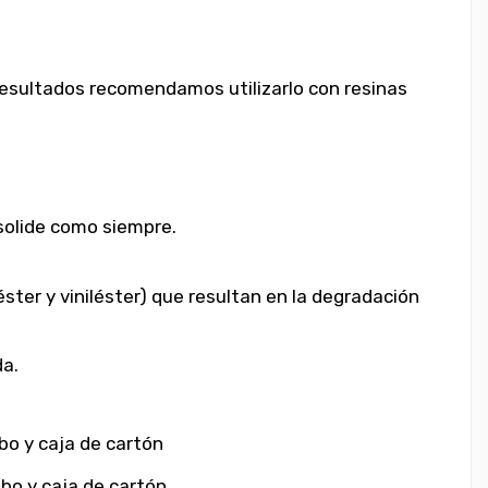
 resultados recomendamos utilizarlo con resinas
nsolide como siempre.
ster y viniléster) que resultan en la degradación
da.
bo y caja de cartón
bo y caja de cartón