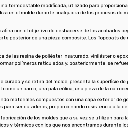
ina termoestable modificada, utilizado para proporcionar 
liza en el molde durante cualquiera de los procesos de
fina con el objetivo de deshacerse de los acabados pega
arte posterior de una pieza composite. Los Topcoats de 
de las resina de poliéster insaturado, viniléster o epox
 formar polímeros reticulados y, posteriormente, se ref
urado y se retira del molde, presenta la superficie de ge
al como un barco, una pala eólica, una pieza de la carroce
ando materiales compuestos con una capa exterior de g
para ser duraderos, proporcionando resistencia a la degra
fabricación de los moldes que a su vez se utilizan para l
nicos y térmicos con los que nos encontramos durante l