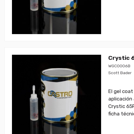
Crystic 
WGC0006B
Scott Bader
El gel coa
aplicación 
Crystic 65
ficha técn