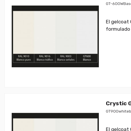
GT-600WBas
El gelcoat
formulado 
Crystic 
GT900white
El gelcoat