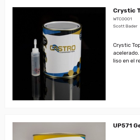
Crystic 
WTC0001
Scott Bader
Crystic To
acelerado.
liso en el 
UP571 Ge