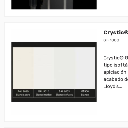
Crystic®
GT-1000
Crystic® G
tipo isoft
aplciación 
acabado de
Lloyd’s...