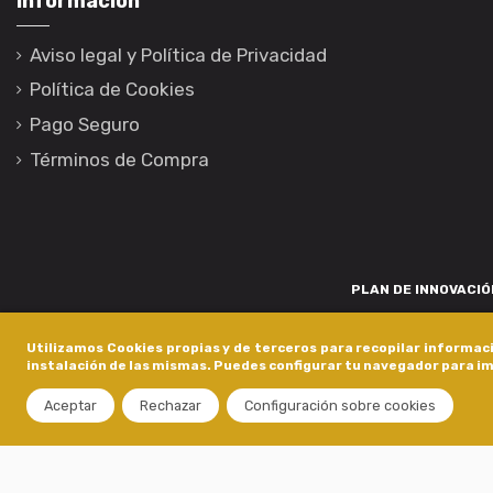
Información
Aviso legal y Política de Privacidad
Política de Cookies
Pago Seguro
Términos de Compra
PLAN DE INNOVACIÓN
Para promover o desenvolvemento tecnolóxico, a innovación e unha invest
Utilizamos Cookies propias y de terceros para recopilar informaci
está financiada pola Xunta de Galicia, a través de axudas concedida
instalación de las mismas. Puedes configurar tu navegador para im
dentro do programa de a
Aceptar
Rechazar
Configuración sobre cookies
Copyright © 2020 - Castro Composites