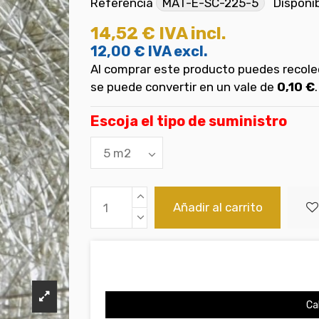
Referencia
MAT-E-SC-225-5
Disponi
14,52 €
IVA incl.
12,00 €
IVA excl.
Al comprar este producto puedes recol
se puede convertir en un vale de
0,10 €
.
Escoja el tipo de suministro
Añadir al carrito
Cal