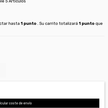
ble
5 Artículos
ectar hasta
1
punto
. Su carrito totalizará
1
punto
que
cular coste de envío