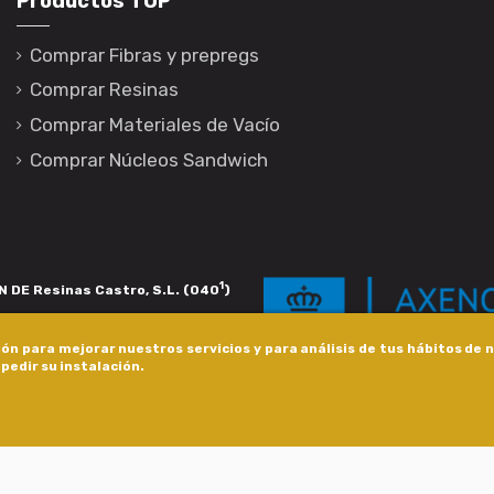
Productos TOP
Comprar Fibras y prepregs
Comprar Resinas
Comprar Materiales de Vacío
Comprar Núcleos Sandwich
1
 DE Resinas Castro, S.L. (040
)
igación de calidade. Esta operación
ón para mejorar nuestros servicios y para análisis de tus hábitos de
s pola Axencia Galega de Innovación,
pedir su instalación.
xudas a empresa. InnovaPeme 2023.