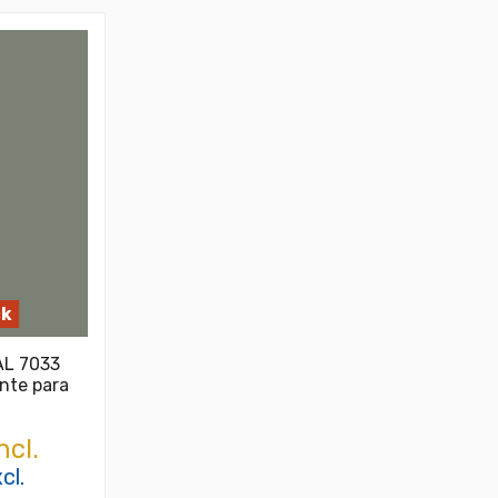
ck
AL 7033
nte para
ncl.
cl.