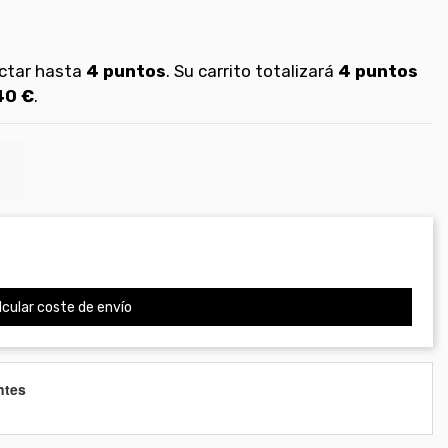
ectar hasta
4
puntos
. Su carrito totalizará
4
puntos
40 €
.
cular coste de envío
ntes