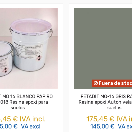
Fuera de sto
T MO 16 BLANCO PAPIRO
FETADIT MO-16 GRIS R
018 Resina epoxi para
Resina epoxi Autonivela
suelos
suelos
,45 € IVA incl.
175,45 € IVA i
5,00 € IVA excl.
145,00 € IVA ex