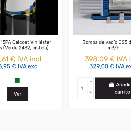
 15PA Gelcoat Viniléster
Bomba de vacío QS5 d
 (Verde 2432, pistola)
m3/h
,61 € IVA incl.
398,09 € IVA i
6,95 € IVA excl.
329,00 € IVA ex
Añadir
carrito
Ver