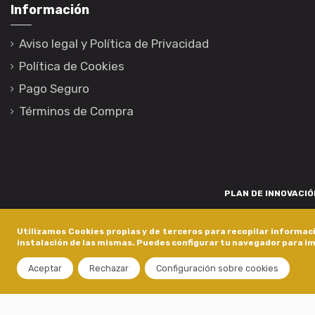
Información
Aviso legal y Política de Privacidad
Política de Cookies
Pago Seguro
Términos de Compra
PLAN DE INNOVACIÓN
Para promover o desenvolvemento tecnolóxico, a innovación e unha invest
Utilizamos Cookies propias y de terceros para recopilar informaci
está financiada pola Xunta de Galicia, a través de axudas concedida
instalación de las mismas. Puedes configurar tu navegador para im
dentro do programa de a
Aceptar
Rechazar
Configuración sobre cookies
Copyright © 2020 - Castro Composites