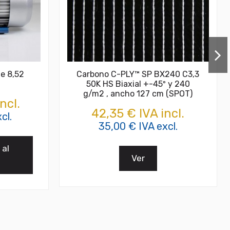
e 8,52
Carbono C-PLY™ SP BX240 C3,3
50K HS Biaxial +-45º y 240
g/m2 , ancho 127 cm (SPOT)
ncl.
42,35 € IVA incl.
cl.
35,00 € IVA excl.
 al
Ver