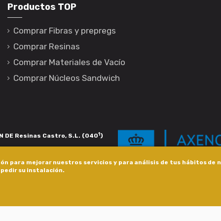
Productos TOP
Comprar Fibras y prepregs
Comprar Resinas
Comprar Materiales de Vacío
Comprar Núcleos Sandwich
1
 DE Resinas Castro, S.L. (040
)
igación de calidade. Esta operación
ón para mejorar nuestros servicios y para análisis de tus hábitos de
s pola Axencia Galega de Innovación,
pedir su instalación.
xudas a empresa. InnovaPeme 2023.