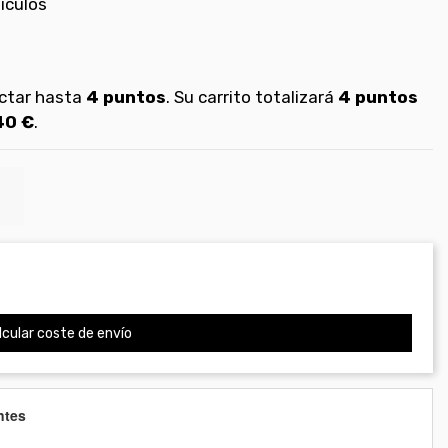
tículos
ectar hasta
4
puntos
. Su carrito totalizará
4
puntos
40 €
.
cular coste de envío
ntes