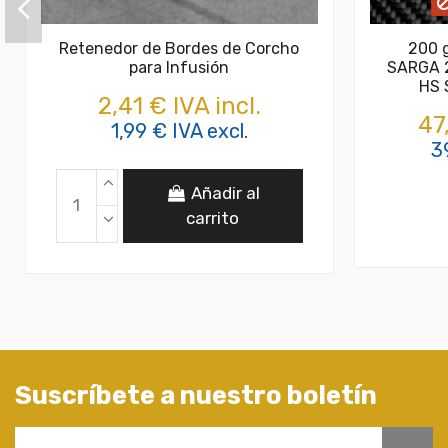
Retenedor de Bordes de Corcho
200 
para Infusión
SARGA 
HS 
2,41 € IVA incl.
47
1,99 € IVA excl.
3
Añadir al
carrito
Suscríbete a nuestro boletín