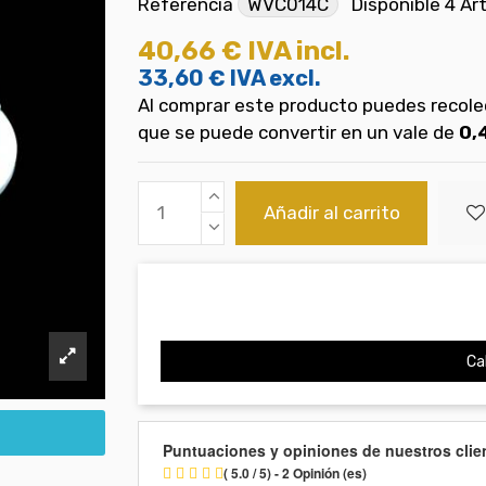
Referencia
WVC014C
Disponible
4 Ar
40,66 €
IVA incl.
33,60 €
IVA excl.
Al comprar este producto puedes recol
que se puede convertir en un vale de
0,
Añadir al carrito
Cal
Puntuaciones y opiniones de nuestros clie
( 5.0 / 5) - 2 Opinión (es)