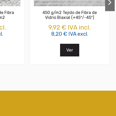
de Fibra
450 g/m2 Tejido de Fibra de
/m2
Vidrio Biaxial (+45º/-45º)
cl.
9,92 € IVA incl.
l.
8,20 € IVA excl.
Ver