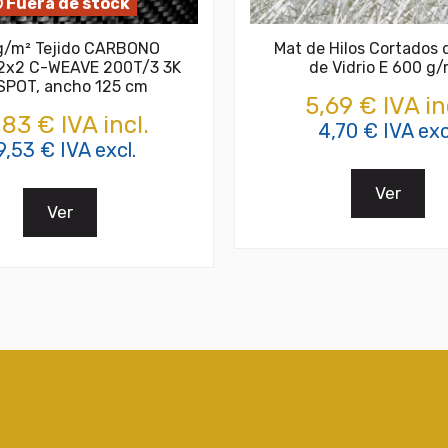
Fuera de stock
g/m² Tejido CARBONO
Mat de Hilos Cortados 
2x2 C-WEAVE 200T/3 3K
de Vidrio E 600 g
SPOT, ancho 125 cm
5,69 € IVA in
,83 € IVA incl.
4,70 € IVA exc
9,53 € IVA excl.
Ver
Ver