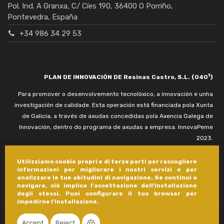
Pol. Ind. A Granxa, C/ Cíes 190, 36400 O Porriño,
Pontevedra, España
+34 986 34 29 53
1
PLAN DE INNOVACIÓN DE Resinas Castro, S.L. (040
)
Para promover o desenvolvemento tecnolóxico, a innovación e unha
investigación de calidade. Esta operación está financiada pola Xunta
de Galicia, a través de axudas concedidas pola Axencia Galega de
Innovación, dentro do programa de axudas a empresa. InnovaPeme
2023.
Utilizziamo cookie propri e di terze parti per raccogliere
informazioni per migliorare i nostri servizi e per
analizzare le tue abitudini di navigazione. Se continui a
navigare, ciò implica l'accettazione dell'installazione
degli stessi. Puoi configurare il tuo browser per
impedirne l'installazione.
Accept
Reject