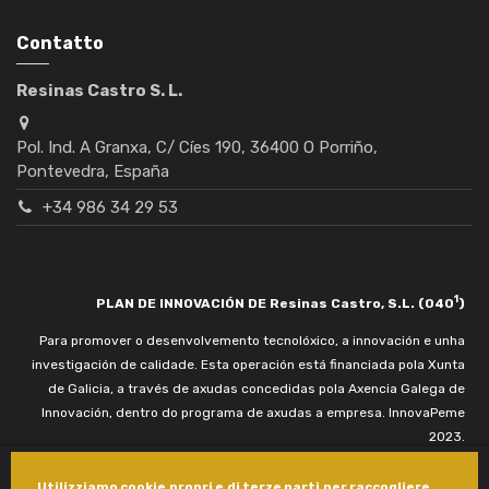
Contatto
Resinas Castro S. L.
Pol. Ind. A Granxa, C/ Cíes 190, 36400 O Porriño,
Pontevedra, España
+34 986 34 29 53
1
PLAN DE INNOVACIÓN DE Resinas Castro, S.L. (040
)
Para promover o desenvolvemento tecnolóxico, a innovación e unha
investigación de calidade. Esta operación está financiada pola Xunta
de Galicia, a través de axudas concedidas pola Axencia Galega de
Innovación, dentro do programa de axudas a empresa. InnovaPeme
2023.
Utilizziamo cookie propri e di terze parti per raccogliere