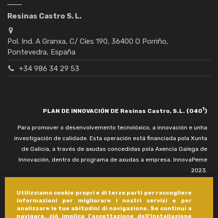
Resinas Castro S. L.
Pol. Ind. A Granxa, C/ Cíes 190, 36400 O Porriño,
Pontevedra, España
+34 986 34 29 53
1
PLAN DE INNOVACIÓN DE Resinas Castro, S.L. (040
)
Para promover o desenvolvemento tecnolóxico, a innovación e unha
investigación de calidade. Esta operación está financiada pola Xunta
de Galicia, a través de axudas concedidas pola Axencia Galega de
Innovación, dentro do programa de axudas a empresa. InnovaPeme
2023.
Utilizziamo cookie propri e di terze parti per raccogliere
informazioni per migliorare i nostri servizi e per
analizzare le tue abitudini di navigazione. Se continui a
navigare, ciò implica l'accettazione dell'installazione