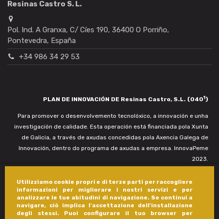
Resinas Castro S. L.
Pol. Ind. A Granxa, C/ Cíes 190, 36400 O Porriño,
Pontevedra, España
+34 986 34 29 53
1
PLAN DE INNOVACIÓN DE Resinas Castro, S.L. (040
)
Para promover o desenvolvemento tecnolóxico, a innovación e unha
investigación de calidade. Esta operación está financiada pola Xunta
de Galicia, a través de axudas concedidas pola Axencia Galega de
Innovación, dentro do programa de axudas a empresa. InnovaPeme
2023.
Utilizziamo cookie propri e di terze parti per raccogliere
informazioni per migliorare i nostri servizi e per
analizzare le tue abitudini di navigazione. Se continui a
navigare, ciò implica l'accettazione dell'installazione
degli stessi. Puoi configurare il tuo browser per