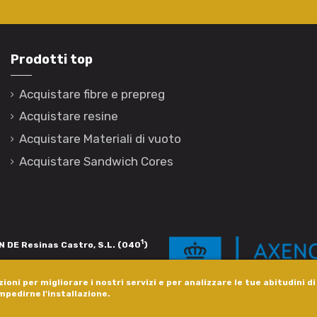
Prodotti top
Acquistare fibre e prepreg
Acquistare resine
Acquistare Materiali di vuoto
Acquistare Sandwich Cores
1
 DE Resinas Castro, S.L. (040
)
igación de calidade. Esta operación
ioni per migliorare i nostri servizi e per analizzare le tue abitudini d
s pola Axencia Galega de Innovación,
impedirne l'installazione.
xudas a empresa. InnovaPeme 2023.