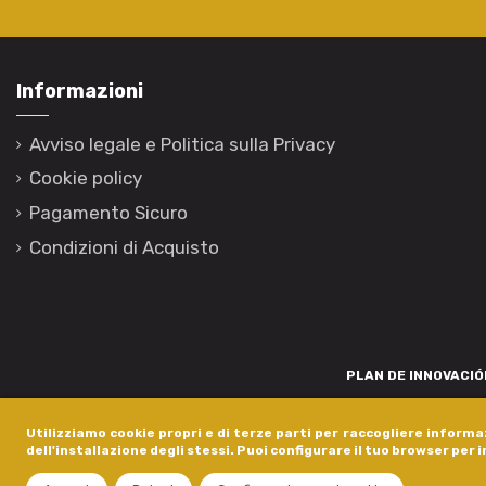
Informazioni
Avviso legale e Politica sulla Privacy
Cookie policy
Pagamento Sicuro
Condizioni di Acquisto
PLAN DE INNOVACIÓN
Para promover o desenvolvemento tecnolóxico, a innovación e unha invest
Utilizziamo cookie propri e di terze parti per raccogliere informaz
está financiada pola Xunta de Galicia, a través de axudas concedida
dell'installazione degli stessi. Puoi configurare il tuo browser per 
dentro do programa de a