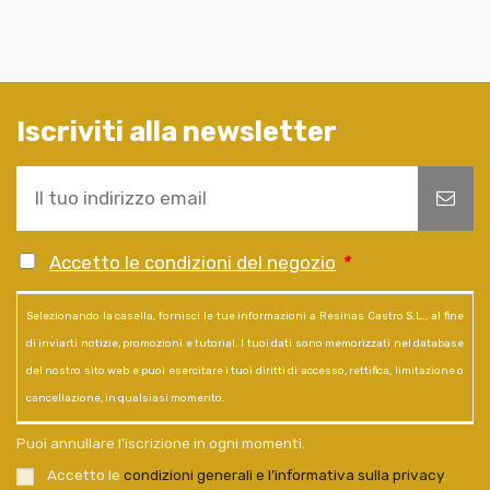
Iscriviti alla newsletter
Accetto le condizioni del negozio
*
Selezionando la casella, fornisci le tue informazioni a Resinas Castro S.L., al fine
di inviarti notizie, promozioni e tutorial. I tuoi dati sono memorizzati nel database
del nostro sito web e puoi esercitare i tuoi diritti di accesso, rettifica, limitazione o
cancellazione, in qualsiasi momento.
Puoi annullare l'iscrizione in ogni momenti.
Accetto le
condizioni generali e l’informativa sulla privacy
.