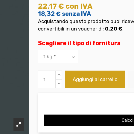
22,17 €
con IVA
18,32 €
senza IVA
Acquistando questo prodotto puoi riceve
convertibili in un voucher di:
0,20 €
.
Scegliere il tipo di fornitura
Aggiungi al carrello
Calcol