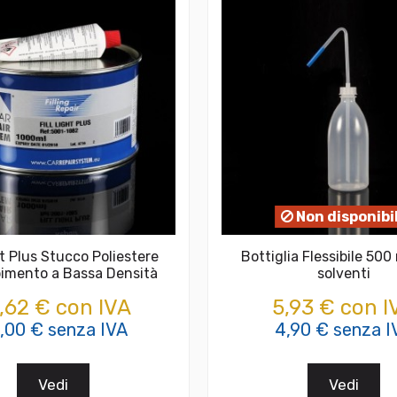
Non disponibi
ht Plus Stucco Poliestere
Bottiglia Flessibile 500 
pimento a Bassa Densità
solventi
,62 € con IVA
5,93 € con I
,00 € senza IVA
4,90 € senza I
Vedi
Vedi