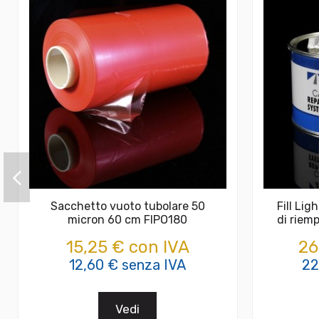
Sacchetto vuoto tubolare 50
Fill Lig
micron 60 cm FIPO180
di riem
15,25 € con IVA
26
12,60 € senza IVA
22
Vedi