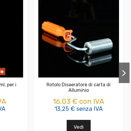
le
ml, per i
Rotolo Disaeratore di carta di
Alluminio
VA
16,03 € con IVA
VA
13,25 € senza IVA
Vedi