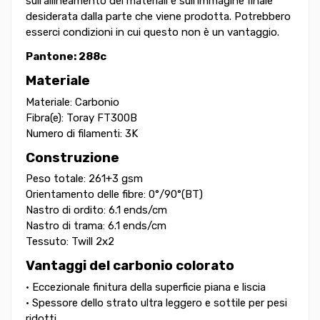
sull'allineamento dei materiali e sull'immagine finale
desiderata dalla parte che viene prodotta. Potrebbero
esserci condizioni in cui questo non è un vantaggio.
Pantone: 288c
Materiale
Materiale: Carbonio
Fibra(e): Toray FT300B
Numero di filamenti: 3K
Construzione
Peso totale: 261
+
3 gsm
Orientamento delle fibre: 0°/90°(BT)
Nastro di ordito: 6.1 ends/cm
Nastro di trama: 6.1 ends/cm
Tessuto: Twill 2x2
Vantaggi del carbonio colorato
• Eccezionale finitura della superficie piana e liscia
• Spessore dello strato ultra leggero e sottile per pesi
ridotti