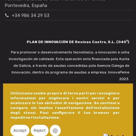
Pontevedra, España
+34 986 34 29 53
1
PLAN DE INNOVACIÓN DE Resinas Castro, S.L. (040
)
Para promover o desenvolvemento tecnolóxico, a innovación e unha
investigación de calidade. Esta operación está financiada pola Xunta
de Galicia, a través de axudas concedidas pola Axencia Galega de
Innovación, dentro do programa de axudas a empresa. InnovaPeme
2023.
Utilizziamo cookie propri e di terze parti per raccogliere
informazioni per migliorare i nostri servizi e per
analizzare le tue abitudini di navigazione. Se continui a
navigare, ciò implica l'accettazione dell'installazione
degli stessi. Puoi configurare il tuo browser per
impedirne l'installazione.
Accept
Reject