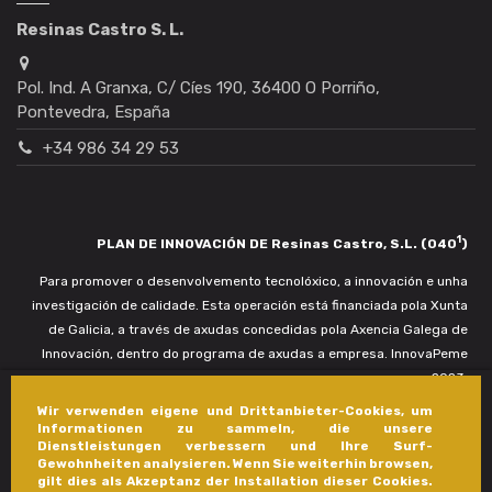
Resinas Castro S. L.
Pol. Ind. A Granxa, C/ Cíes 190, 36400 O Porriño,
Pontevedra, España
+34 986 34 29 53
1
PLAN DE INNOVACIÓN DE Resinas Castro, S.L. (040
)
Para promover o desenvolvemento tecnolóxico, a innovación e unha
investigación de calidade. Esta operación está financiada pola Xunta
de Galicia, a través de axudas concedidas pola Axencia Galega de
Innovación, dentro do programa de axudas a empresa. InnovaPeme
2023.
Wir verwenden eigene und Drittanbieter-Cookies, um
Informationen zu sammeln, die unsere
Dienstleistungen verbessern und Ihre Surf-
Gewohnheiten analysieren. Wenn Sie weiterhin browsen,
gilt dies als Akzeptanz der Installation dieser Cookies.