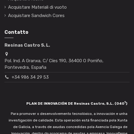
Acquistare Materiali di vuoto
Acquistare Sandwich Cores
Contatto
Resinas Castro S. L.
Pol. Ind. A Granxa, C/ Cíes 190, 36400 O Porriño,
Pontevedra, España
+34 986 34 29 53
1
PLAN DE INNOVACIÓN DE Resinas Castro, S.L. (040
)
Para promover o desenvolvemento tecnolóxico, a innovación e unha
investigación de calidade. Esta operación está financiada pola Xunta
de Galicia, a través de axudas concedidas pola Axencia Galega de
Innovación, dentro do programa de axudas a empresa. InnovaPeme