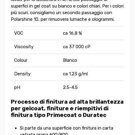
superfici in gel coat su bianco e colori chiari. Per i colori
più scuri, consigliamo un secondo passaggio con
Polarshine 10, per rimuovere lumache e ologrammi.
VOC
ca 16,8 %
Viscosity
ca 37 000 cP
Colour
Blanco
Density
ca 1.23 g/ml
pH
2.5-4.5
Processo di finitura ad alta brillantezza
per gelcoat, finiture e riempitivi di
finitura tipo Primecoat o Duratec
Si parte da una superficie con finitura in carta
vetrata grana 600/800