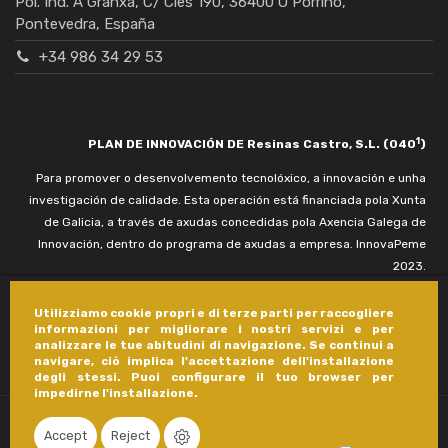
Pol. Ind. A Granxa, C/ Cíes 190, 36400 O Porriño,
Pontevedra, España
+34 986 34 29 53
1
PLAN DE INNOVACIÓN DE Resinas Castro, S.L. (040
)
Para promover o desenvolvemento tecnolóxico, a innovación e unha
investigación de calidade. Esta operación está financiada pola Xunta
de Galicia, a través de axudas concedidas pola Axencia Galega de
Innovación, dentro do programa de axudas a empresa. InnovaPeme
2023.
Utilizziamo cookie propri e di terze parti per raccogliere
informazioni per migliorare i nostri servizi e per
analizzare le tue abitudini di navigazione. Se continui a
navigare, ciò implica l'accettazione dell'installazione
degli stessi. Puoi configurare il tuo browser per
impedirne l'installazione.
Accept
Reject