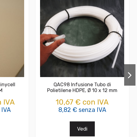
inycell
QAC98 Infusione Tubo di
M
Polietilene HDPE, Ø 10 x 12 mm
 IVA
10,67 € con IVA
 IVA
8,82 € senza IVA
Vedi