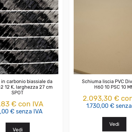
 in carbonio biassiale da
Schiuma liscia PVC Div
2 12 K, larghezza 27 cm
H60 10 PSC 10 M
SPOT
2.093,30 € con
,83 € con IVA
1.730,00 € senza
,00 € senza IVA
Vedi
Vedi