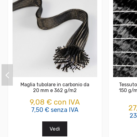
Maglia tubolare in carbonio da
Tessuto
20 mm e 362 g/m2
150 g/m
9,08 € con IVA
27
7,50 € senza IVA
23
Vedi