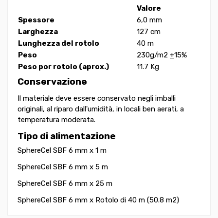
Valore
Spessore
6,0 mm
Larghezza
127 cm
Lunghezza del rotolo
40 m
Peso
230g/m2
+
15%
Peso por rotolo (aprox.)
11.7 Kg
Conservazione
Il materiale deve essere conservato negli imballi
originali, al riparo dall'umidità, in locali ben aerati, a
temperatura moderata.
Tipo di alimentazione
SphereCel SBF 6 mm x 1 m
SphereCel SBF 6 mm x 5 m
SphereCel SBF 6 mm x 25 m
SphereCel SBF 6 mm x
Rotolo di 40 m (50.8 m2)