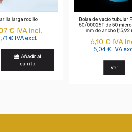
arilla larga rodillo
Bolsa de vacío tubular 
50/00025T de 50 micro
07 € IVA incl.
mm de ancho (15,92 
1,71 € IVA excl.
6,10 € IVA in
5,04 € IVA exc
Añadir al
carrito
Ver