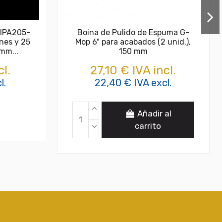
FIPA205-
Boina de Pulido de Espuma G-
nes y 25
Mop 6" para acabados (2 unid.),
mm...
150 mm
cl.
27,10 € IVA incl.
l.
22,40 € IVA excl.
Añadir al
carrito