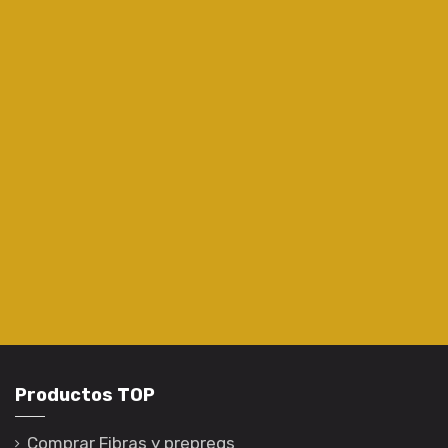
Productos TOP
Comprar Fibras y prepregs