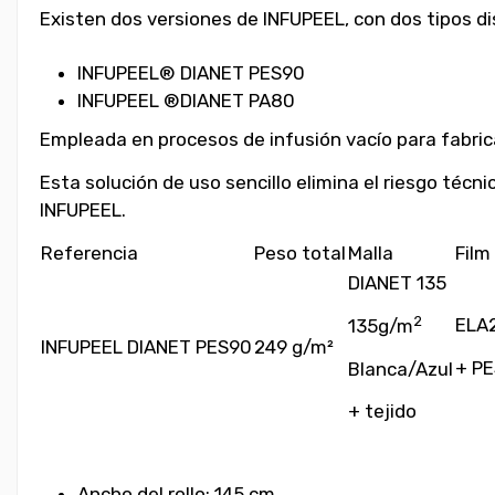
Existen dos versiones de INFUPEEL, con dos tipos dis
INFUPEEL® DIANET PES90
INFUPEEL ®DIANET PA80
Empleada en procesos de infusión vacío para fabri
Esta solución de uso sencillo elimina el riesgo técn
INFUPEEL.
Referencia
Peso total
Malla
Film
DIANET 135
2
ELA2
135g/m
INFUPEEL DIANET PES90
249 g/m²
+ P
Blanca/Azul
+ tejido
Ancho del rollo: 145 cm