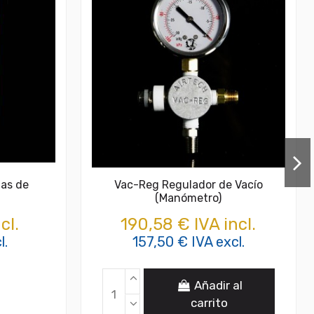
las de
Vac-Reg Regulador de Vacío
(Manómetro)
cl.
190,58 € IVA incl.
l.
157,50 € IVA excl.
Añadir al
carrito