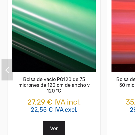
Bolsa de vacío PO120 de 75
Bolsa d
micrones de 120 cm de ancho y
50 mic
120 ºC
27,29 € IVA incl.
35
22,55 € IVA excl.
2
Ver