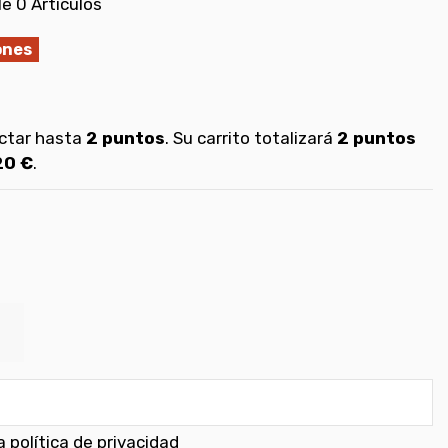
le
0 Artículos
ones
ectar hasta
2
puntos
. Su carrito totalizará
2
puntos
20 €
.
 política de privacidad