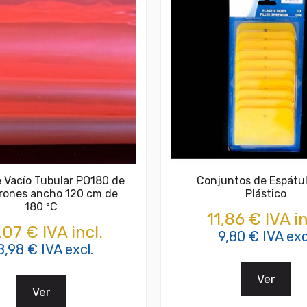
e Vacío Tubular PO180 de
Conjuntos de Espátu
rones ancho 120 cm de
Plástico
180 ºC
11,86 € IVA in
,07 € IVA incl.
9,80 € IVA exc
8,98 € IVA excl.
Ver
Ver