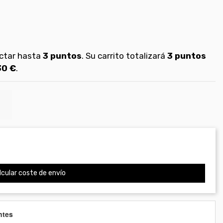
ectar hasta
3
puntos
. Su carrito totalizará
3
puntos
30 €
.
cular coste de envío
ntes