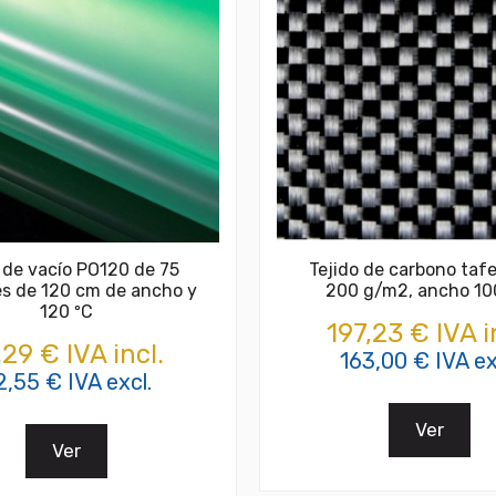
 de vacío PO120 de 75
Tejido de carbono taf
s de 120 cm de ancho y
200 g/m2, ancho 1
120 ºC
197,23 € IVA i
,29 € IVA incl.
163,00 € IVA ex
2,55 € IVA excl.
Ver
Ver