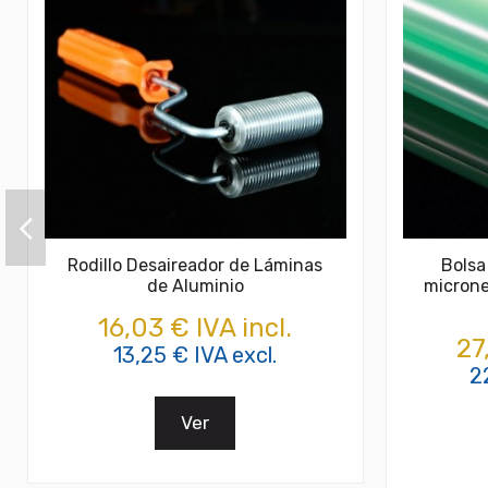
Rodillo Desaireador de Láminas
Bolsa
de Aluminio
microne
16,03 € IVA incl.
27
13,25 € IVA excl.
2
Ver