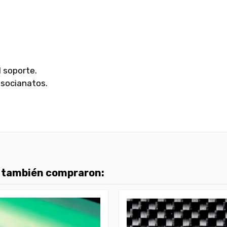
l soporte.
 isocianatos.
o también compraron: