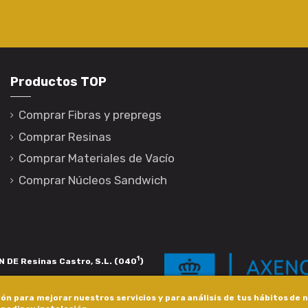
Productos TOP
Comprar Fibras y prepregs
Comprar Resinas
Comprar Materiales de Vacío
Comprar Núcleos Sandwich
1
 DE Resinas Castro, S.L. (040
)
igación de calidade. Esta operación
ón para mejorar nuestros servicios y para análisis de tus hábitos de
s pola Axencia Galega de Innovación,