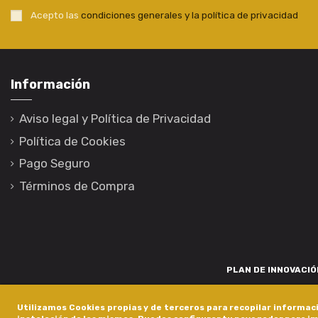
Acepto las
condiciones generales y la política de privacidad
Información
Aviso legal y Política de Privacidad
Política de Cookies
Pago Seguro
Términos de Compra
PLAN DE INNOVACIÓN
Para promover o desenvolvemento tecnolóxico, a innovación e unha invest
Utilizamos Cookies propias y de terceros para recopilar informaci
está financiada pola Xunta de Galicia, a través de axudas concedida