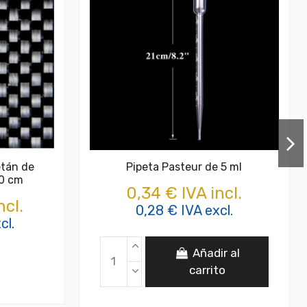
etán de
Pipeta Pasteur de 5 ml
00 cm
0,34 € IVA incl.
ncl.
0,28 € IVA excl.
cl.
Añadir al
carrito