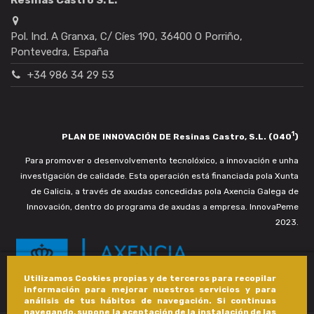
Pol. Ind. A Granxa, C/ Cíes 190, 36400 O Porriño,
Pontevedra, España
+34 986 34 29 53
1
PLAN DE INNOVACIÓN DE Resinas Castro, S.L. (040
)
Para promover o desenvolvemento tecnolóxico, a innovación e unha
investigación de calidade. Esta operación está financiada pola Xunta
de Galicia, a través de axudas concedidas pola Axencia Galega de
Innovación, dentro do programa de axudas a empresa. InnovaPeme
2023.
Utilizamos Cookies propias y de terceros para recopilar
información para mejorar nuestros servicios y para
análisis de tus hábitos de navegación. Si continuas
navegando, supone la aceptación de la instalación de las