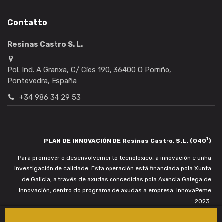
Contatto
Resinas Castro S. L.
Pol. Ind. A Granxa, C/ Cíes 190, 36400 O Porriño,
Pontevedra, España
+34 986 34 29 53
1
PLAN DE INNOVACIÓN DE Resinas Castro, S.L. (040
)
Para promover o desenvolvemento tecnolóxico, a innovación e unha
investigación de calidade. Esta operación está financiada pola Xunta
de Galicia, a través de axudas concedidas pola Axencia Galega de
Innovación, dentro do programa de axudas a empresa. InnovaPeme
2023.