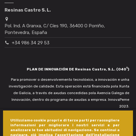
Resinas Castro S. L.
Pol. Ind. A Granxa, C/ Cíes 190, 36400 O Porriño,
Pontevedra, España
+34 986 34 29 53
1
PLAN DE INNOVACIÓN DE Resinas Castro, S.L. (040
)
Para promover o desenvolvemento tecnolóxico, a innovación e unha
investigación de calidade. Esta operación está financiada pola Xunta
de Galicia, a través de axudas concedidas pola Axencia Galega de
Innovación, dentro do programa de axudas a empresa. InnovaPeme
2023.
Utilizziamo cookie propri e di terze parti per raccogliere
informazioni per migliorare i nostri servizi e per
analizzare le tue abitudini di navigazione. Se continui a
navigare, ciò implica l'accettazione dell'installazione