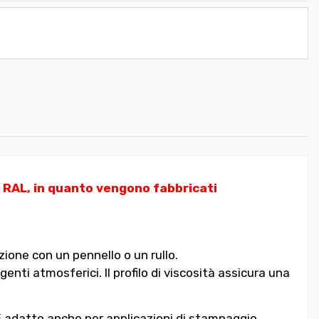
i RAL, in quanto vengono fabbricati
ione con un pennello o un rullo.
nti atmosferici. Il profilo di viscosità assicura una
. È adatto anche per applicazioni di stampaggio