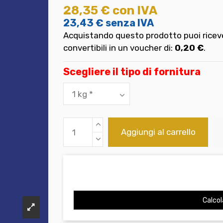
28,35 €
con IVA
23,43 €
senza IVA
Acquistando questo prodotto puoi riceve
convertibili in un voucher di:
0,20 €
.
Scegliere il tipo di fornitura
Aggiungi al carrello
Calcol