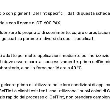
lo con pigmenti GelTint specifici. I dati di questa scheda
riale con il nome di GT-600 PAX.
enzare le proprietà di scorrimento, curare o prestazioni i
 gelcoat su parametri diversi da quelli specificati.
i adatto per molte applicazioni mediante polimerizzazion
nati deve essere curata, successivamente, prima dell'immi
oratorio, e poi in forno per 16 ore a 40 °C.
elcoat prima di utilizzare nelle loro condizioni di applica
 GelTint o clienti esistenti che utilizzano i nuovi colori di
vizio rapido del processo di GelTint, non prendere campioni