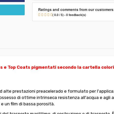
Ratings and comments from our customers
( 0.0 / 5) - 0 feedback(s)
s e Top Coats pigmentati secondo la cartella color
d alte prestazioni preacelerado e formulato per l'applicaz
sesso di ottime intrinseca resistenza all'acqua e agli age
 un film di bassa porosità.
ri del trasporto marittimo, di costruzione e di trasporto