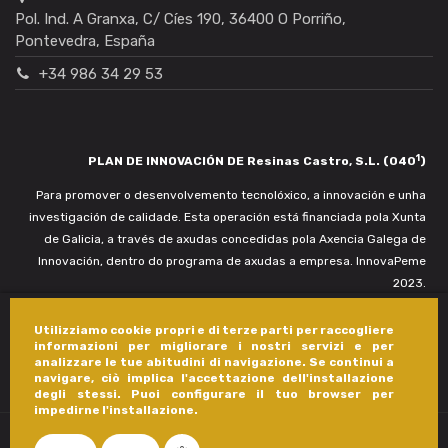
Pol. Ind. A Granxa, C/ Cíes 190, 36400 O Porriño,
Pontevedra, España
+34 986 34 29 53
1
PLAN DE INNOVACIÓN DE Resinas Castro, S.L. (040
)
Para promover o desenvolvemento tecnolóxico, a innovación e unha
investigación de calidade. Esta operación está financiada pola Xunta
de Galicia, a través de axudas concedidas pola Axencia Galega de
Innovación, dentro do programa de axudas a empresa. InnovaPeme
2023.
Utilizziamo cookie propri e di terze parti per raccogliere
informazioni per migliorare i nostri servizi e per
analizzare le tue abitudini di navigazione. Se continui a
navigare, ciò implica l'accettazione dell'installazione
degli stessi. Puoi configurare il tuo browser per
impedirne l'installazione.