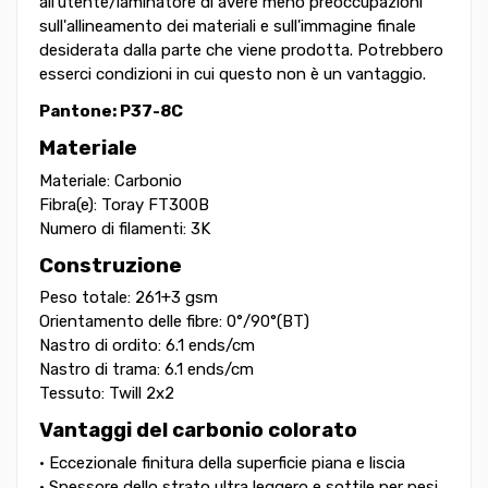
all'utente/laminatore di avere meno preoccupazioni
sull'allineamento dei materiali e sull'immagine finale
desiderata dalla parte che viene prodotta. Potrebbero
esserci condizioni in cui questo non è un vantaggio.
Pantone:
P37-8C
Materiale
Materiale: Carbonio
Fibra(e): Toray FT300B
Numero di filamenti: 3K
Construzione
Peso totale: 261
+
3 gsm
Orientamento delle fibre: 0°/90°(BT)
Nastro di ordito: 6.1 ends/cm
Nastro di trama: 6.1 ends/cm
Tessuto: Twill 2x2
Vantaggi del carbonio colorato
• Eccezionale finitura della superficie piana e liscia
• Spessore dello strato ultra leggero e sottile per pesi