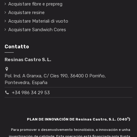
Acquistare fibre e prepreg
Acquistare resine
Acquistare Materiali di vuoto
Acquistare Sandwich Cores
Contatto
Resinas Castro S. L.
Pol. Ind. A Granxa, C/ Cíes 190, 36400 O Porriño,
Pontevedra, España
+34 986 34 29 53
1
PLAN DE INNOVACIÓN DE Resinas Castro, S.L. (040
)
Para promover o desenvolvemento tecnolóxico, a innovación e unha
investigación de calidade. Esta operación está financiada pola Xunta