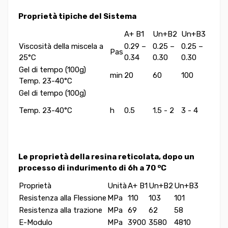
Proprietà tipiche del Sistema
A+ B1
Un+B2
Un+B3
Viscosità della miscela a
0.29 –
0.25 –
0.25 –
Pas
25°C
0.34
0.30
0.30
Gel di tempo (100g)
min
20
60
100
Temp. 23-40°C
Gel di tempo (100g)
Temp. 23-40°C
h
0.5
1.5 - 2
3 - 4
Le proprietà della resina reticolata, dopo un
o
processo di indurimento di 6h a 70
C
Proprietà
Unità
A+ B1
Un+B2
Un+B3
Resistenza alla Flessione
MPa
110
103
101
Resistenza alla trazione
MPa
69
62
58
E-Modulo
MPa
3900
3580
4810