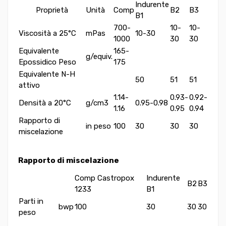
Indurente
Proprietà
Unità
Comp
B2
B3
B1
700-
10-
10-
Viscosità a 25°C
mPas
10-30
1000
30
30
Equivalente
165-
g/equiv.
Epossidico Peso
175
Equivalente N-H
50
51
51
attivo
1.14-
0.93-
0.92-
Densità a 20°C
g/cm3
0.95-0.98
1.16
0.95
0.94
Rapporto di
in peso
100
30
30
30
miscelazione
Rapporto di miscelazione
Comp Castropox
Indurente
B2
B3
1233
B1
Parti in
bwp
100
30
30
30
peso