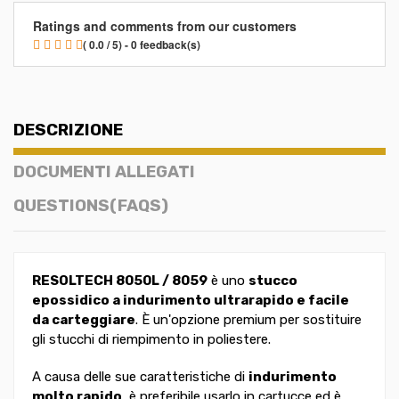
Ratings and comments from our customers
( 0.0 / 5) - 0 feedback(s)
DESCRIZIONE
DOCUMENTI ALLEGATI
QUESTIONS(FAQS)
RESOLTECH 8050L / 8059
è uno
stucco
epossidico a indurimento ultrarapido e facile
da carteggiare
. È un'opzione premium per sostituire
gli stucchi di riempimento in poliestere.
A causa delle sue caratteristiche di
indurimento
molto rapido
, è preferibile usarlo in cartucce ed è