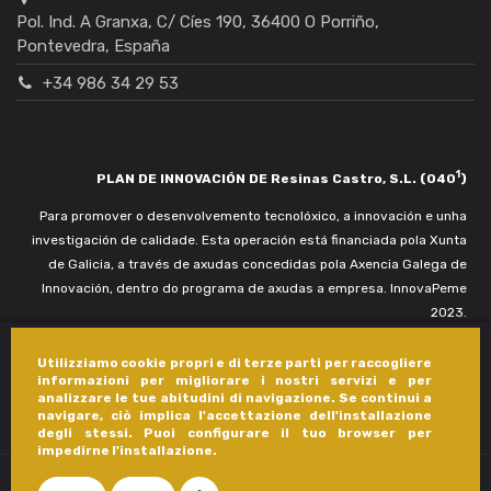
Pol. Ind. A Granxa, C/ Cíes 190, 36400 O Porriño,
Pontevedra, España
+34 986 34 29 53
1
PLAN DE INNOVACIÓN DE Resinas Castro, S.L. (040
)
Para promover o desenvolvemento tecnolóxico, a innovación e unha
investigación de calidade. Esta operación está financiada pola Xunta
de Galicia, a través de axudas concedidas pola Axencia Galega de
Innovación, dentro do programa de axudas a empresa. InnovaPeme
2023.
Utilizziamo cookie propri e di terze parti per raccogliere
informazioni per migliorare i nostri servizi e per
analizzare le tue abitudini di navigazione. Se continui a
navigare, ciò implica l'accettazione dell'installazione
degli stessi. Puoi configurare il tuo browser per
impedirne l'installazione.