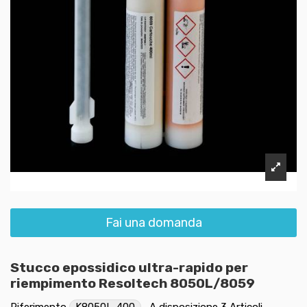
Fai una domanda
Stucco epossidico ultra-rapido per
riempimento Resoltech 8050L/8059
Riferimento
K8050L-400
A disposizione
3 Articoli