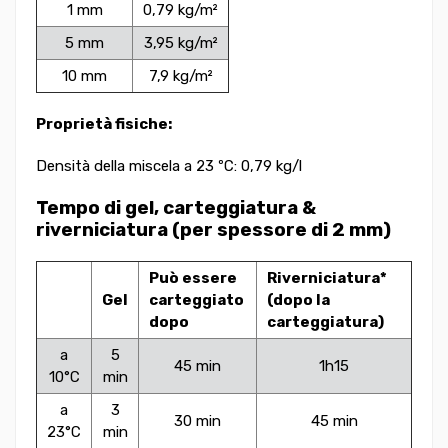
1 mm
0,79 kg/m²
5 mm
3,95 kg/m²
10 mm
7,9 kg/m²
Proprietà fisiche:
Densità della miscela a 23 ºC: 0,79 kg/l
Tempo di gel, carteggiatura &
riverniciatura (per spessore di 2 mm)
Può essere
Riverniciatura*
Gel
carteggiato
(dopo la
dopo
carteggiatura)
a
5
45 min
1h15
10°C
min
a
3
30 min
45 min
23°C
min