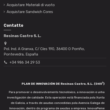
Acquistare Materiali di vuoto
Acquistare Sandwich Cores
Contatto
Resinas Castro S. L.
Pol. Ind. A Granxa, C/ Cíes 190, 36400 O Porriño,
Pontevedra, España
+34 986 34 29 53
1
PLAN DE INNOVACIÓN DE Resinas Castro, S.L. (040
)
Para promover o desenvolvemento tecnolóxico, a innovación e unha
investigación de calidade. Esta operación está financiada pola Xunta
de Galicia, a través de axudas concedidas pola Axencia Galega de
Innovación, dentro do programa de axudas a empresa. InnovaPeme