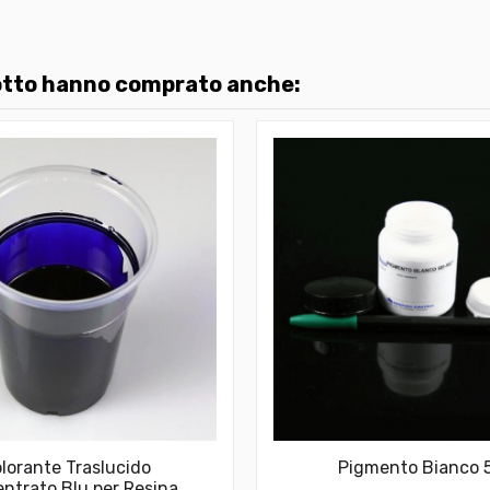
dotto hanno comprato anche:
lorante Traslucido
Pigmento Bianco 
ntrato Blu per Resina