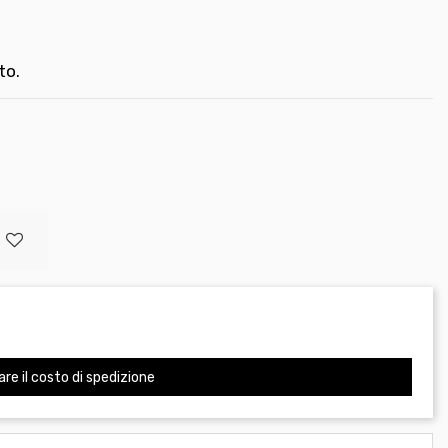
to.
are il costo di spedizione