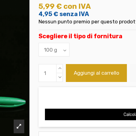
5,99 €
con IVA
4,95 €
senza IVA
Nessun punto premio per questo prodot
Scegliere il tipo di fornitura
Aggiungi al carrello
Calcol