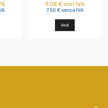
VA
9,08 € con IVA
VA
7,50 € senza IVA
Vedi