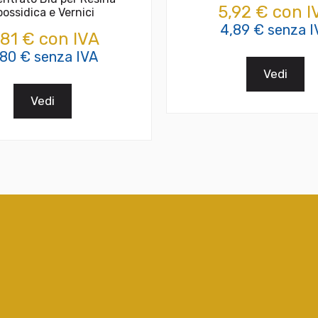
5,92 € con I
possidica e Vernici
4,89 € senza I
,81 € con IVA
,80 € senza IVA
Vedi
Vedi