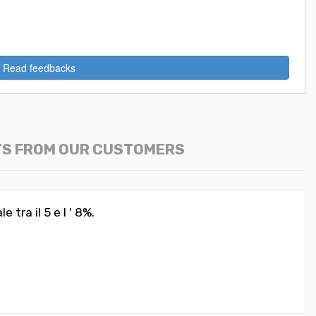
Read feedbacks
TS FROM OUR CUSTOMERS
 tra il 5 e l ' 8%.