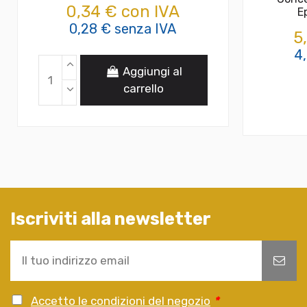
0,34 € con IVA
E
0,28 € senza IVA
5
4
Aggiungi al
carrello
Iscriviti alla newsletter
Accetto le condizioni del negozio
*