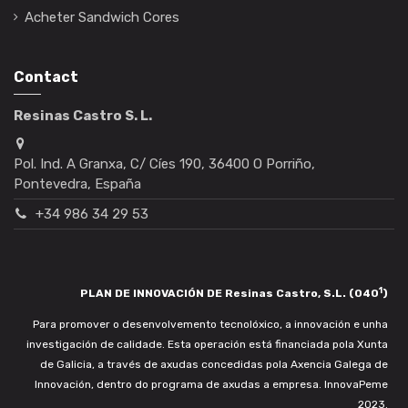
Acheter Sandwich Cores
Contact
Resinas Castro S. L.
Pol. Ind. A Granxa, C/ Cíes 190, 36400 O Porriño,
Pontevedra, España
+34 986 34 29 53
1
PLAN DE INNOVACIÓN DE Resinas Castro, S.L. (040
)
Para promover o desenvolvemento tecnolóxico, a innovación e unha
investigación de calidade. Esta operación está financiada pola Xunta
de Galicia, a través de axudas concedidas pola Axencia Galega de
Innovación, dentro do programa de axudas a empresa. InnovaPeme
2023.