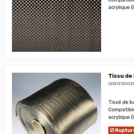
acrylique (
Tissu de
UDB1212002
Tissé de b
Compatible
acrylique (
Rupture