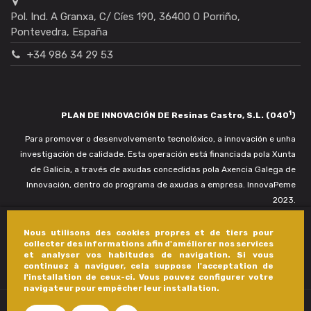
Pol. Ind. A Granxa, C/ Cíes 190, 36400 O Porriño,
Pontevedra, España
+34 986 34 29 53
1
PLAN DE INNOVACIÓN DE Resinas Castro, S.L. (040
)
Para promover o desenvolvemento tecnolóxico, a innovación e unha
investigación de calidade. Esta operación está financiada pola Xunta
de Galicia, a través de axudas concedidas pola Axencia Galega de
Innovación, dentro do programa de axudas a empresa. InnovaPeme
2023.
Nous utilisons des cookies propres et de tiers pour
collecter des informations afin d'améliorer nos services
et analyser vos habitudes de navigation. Si vous
continuez à naviguer, cela suppose l'acceptation de
l'installation de ceux-ci. Vous pouvez configurer votre
navigateur pour empêcher leur installation.