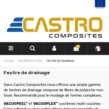
0
ACCUEIL
MATÉRIAUX À VIDE
FEUTRE DE DRAINAGE
Feutre de drainage
Dans Castro Composites nous offrons une simple gamme
de f
eutres de drainage
composé de fibres de polyester non-
tissé. Recommandé pour le moulage de formes complexes.
VACUOPEEL™
et
VACUOPLEX™
systèmes multi-couches
(sans adhésif ou de la colle) utilisés dans les procédés de