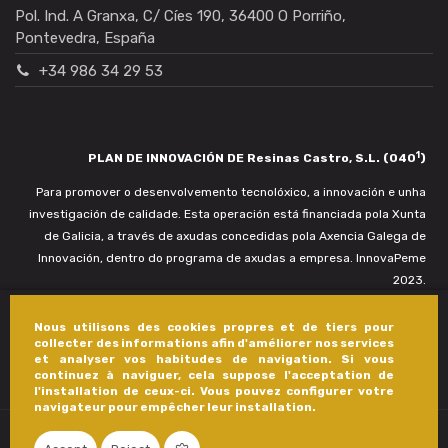
Pol. Ind. A Granxa, C/ Cíes 190, 36400 O Porriño,
Pontevedra, España
+34 986 34 29 53
1
PLAN DE INNOVACIÓN DE Resinas Castro, S.L. (040
)
Para promover o desenvolvemento tecnolóxico, a innovación e unha
investigación de calidade. Esta operación está financiada pola Xunta
de Galicia, a través de axudas concedidas pola Axencia Galega de
Innovación, dentro do programa de axudas a empresa. InnovaPeme
2023.
Nous utilisons des cookies propres et de tiers pour
collecter des informations afin d'améliorer nos services
et analyser vos habitudes de navigation. Si vous
continuez à naviguer, cela suppose l'acceptation de
l'installation de ceux-ci. Vous pouvez configurer votre
navigateur pour empêcher leur installation.