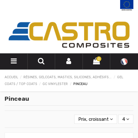
0
ACCUEIL
RÉSINES, GELCOATS, MASTICS, SILICONES, ADHÉSIFS...
GEL
COATS / TOP COATS
GC VINYLESTER
PINCEAU
Pinceau
Prix, croissant
4