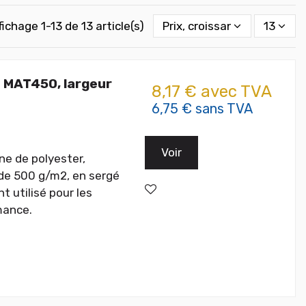
fichage 1-13 de 13 article(s)
Prix, croissant
13
+ MAT450, largeur
8,17 € avec TVA
6,75 € sans TVA
Voir
ine de polyester,
 de 500 g/m2, en sergé
t utilisé pour les
mance.