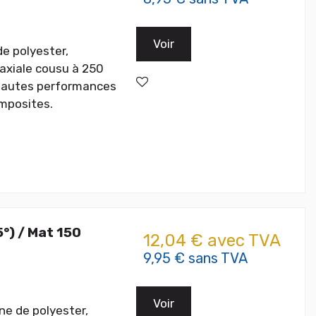
Voir
de polyester,
iaxiale cousu à 250
 hautes performances
mposites.
5°) / Mat 150
12,04 € avec TVA
9,95 € sans TVA
Voir
ine de polyester,