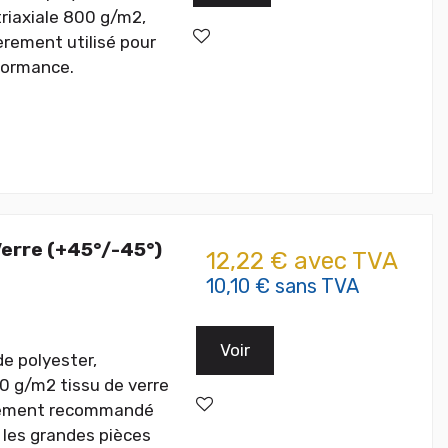
triaxiale 800 g/m2,
èrement utilisé pour
rformance.
erre (+45°/-45°)
12,22 € avec TVA
10,10 € sans TVA
Voir
de polyester,
00 g/m2 tissu de verre
ièrement recommandé
les grandes pièces