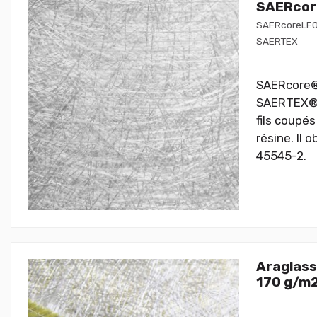
SAERcor
SAERcoreLE
SAERTEX
SAERcore® 
SAERTEX® e
fils coupés
résine. Il 
45545-2.
Araglass
170 g/m