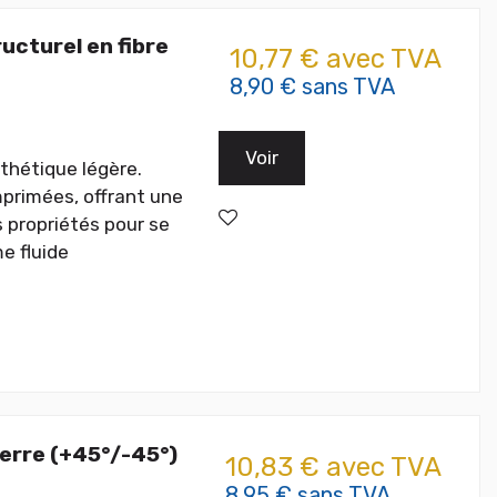
cturel en fibre
10,77 € avec TVA
8,90 € sans TVA
Voir
thétique légère.
mprimées, offrant une
s propriétés pour se
e fluide
erre (+45°/-45°)
10,83 € avec TVA
8,95 € sans TVA