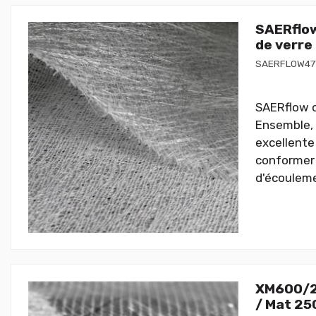
SAERflow
de verre
SAERFLOW47
SAERflow c
Ensemble, 
excellente
conformer 
d'écouleme
XM600/25
/ Mat 25