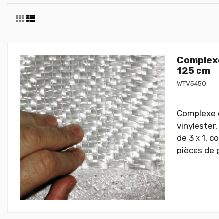
Complexe
125 cm
WTV5450
Complexe de
vinylester
de 3 x 1, c
pièces de 