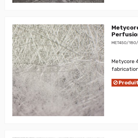
Metycore
Perfusio
MET450/180
Metycore 4
fabricatio
Produit