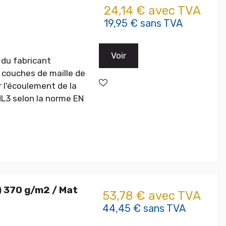
24,14 € avec TVA
19,95 € sans TVA
Voir
du fabricant
 couches de maille de
r l'écoulement de la
 HL3 selon la norme EN
) 370 g/m2 / Mat
53,78 € avec TVA
44,45 € sans TVA