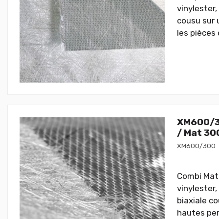
vinylester,
cousu sur 
les pièces
XM600/30
/ Mat 30
XM600/300
Combi Mat d
vinylester
biaxiale c
hautes per