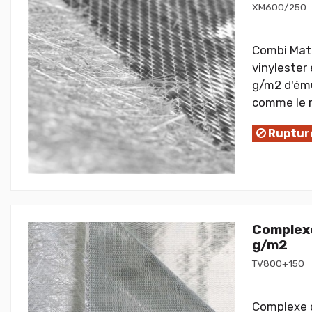
XM600/250
Combi Mat d
vinylester
g/m2 d'ému
comme le r
Rupture
Complexe 
g/m2
TV800+150
Complexe de