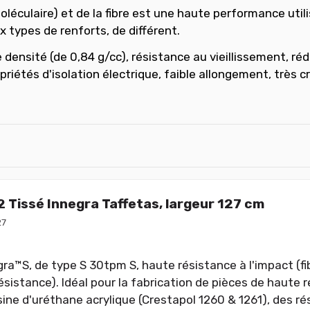
léculaire) et de la fibre est une haute performance util
types de renforts, de différent.
e densité (de 0,84 g/cc), résistance au vieillissement, ré
opriétés d'isolation électrique, faible allongement, très c
 Tissé Innegra Taffetas, largeur 127 cm
27
gra™S, de type S 30tpm S, haute résistance à l'impact (f
ésistance). Idéal pour la fabrication de pièces de haute 
sine d'uréthane acrylique (Crestapol 1260 & 1261), des r