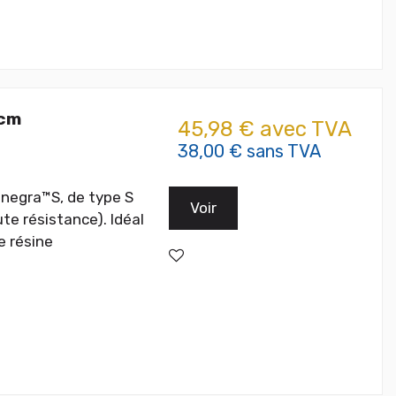
 cm
45,98 € avec TVA
38,00 € sans TVA
nnegra™S, de type S
Voir
te résistance). Idéal
e résine