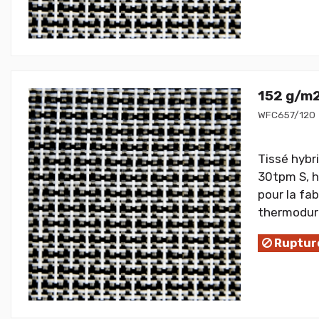
152 g/m2
WFC657/120
Tissé hybr
30tpm S, h
pour la fa
thermodurc
Rupture