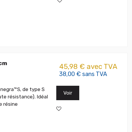
 cm
45,98 € avec TVA
38,00 € sans TVA
nnegra™S, de type S
Voir
te résistance). Idéal
e résine