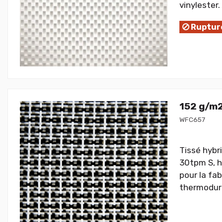
vinylester.
Rupture
152 g/m2
WFC657
Tissé hybr
30tpm S, h
pour la fa
thermodurc