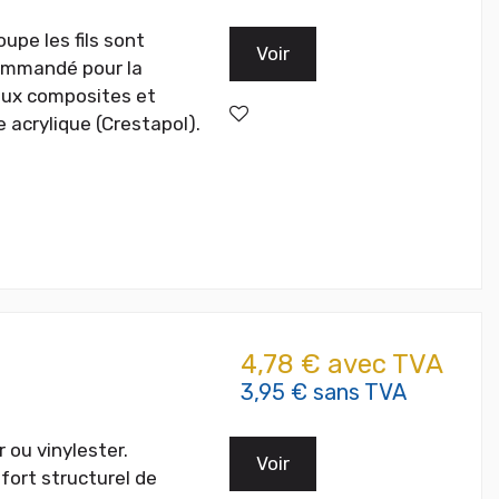
oupe les fils sont
Voir
commandé pour la
iaux composites et
e acrylique (Crestapol).
4,78 € avec TVA
3,95 € sans TVA
r ou vinylester.
Voir
fort structurel de