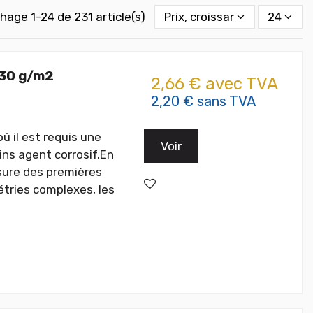
chage 1-24 de 231 article(s)
Prix, croissant
24
 30 g/m2
2,66 € avec TVA
2,20 € sans TVA
ù il est requis une
Voir
ns agent corrosif.En
ssure des premières
tries complexes, les