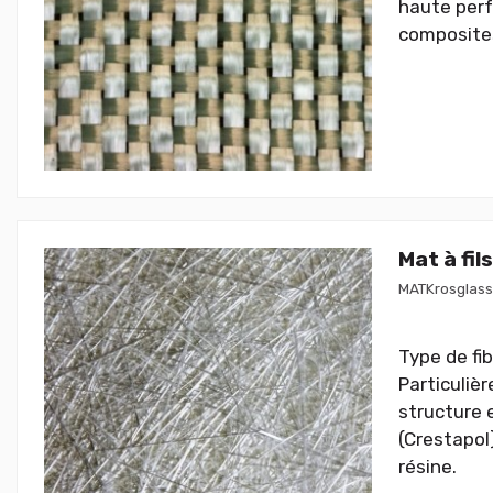
haute perf
composites
Mat à fi
MATKrosglass
Type de fib
Particuliè
structure 
(Crestapol
résine.