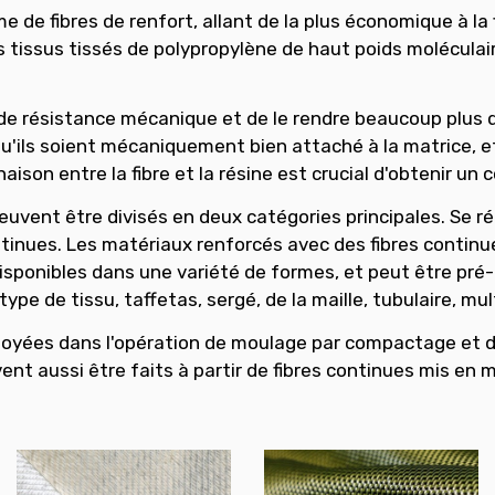
 fibres de renfort, allant de la plus économique à la fi
 tissus tissés de polypropylène de haut poids moléculaire 
e résistance mécanique et de le rendre beaucoup plus diff
qu'ils soient mécaniquement bien attaché à la matrice, e
son entre la fibre et la résine est crucial d'obtenir un 
euvent être divisés en deux catégories principales. Se 
ntinues. Les matériaux renforcés avec des fibres continu
isponibles dans une variété de formes, et peut être pré-i
ype de tissu, taffetas, sergé, de la maille, tubulaire, mult
oyées dans l'opération de moulage par compactage et de 
uvent aussi être faits à partir de fibres continues mis en