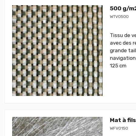
500 g/m2
WTV0500
Tissu de v
avec des ré
grande tai
navigation
125 cm
Mat à fil
WFV0150