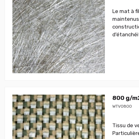
Le mat à fi
maintenus 
constructi
d'étanchéit
800 g/m2
WTV0800
Tissu de ve
Particuliè