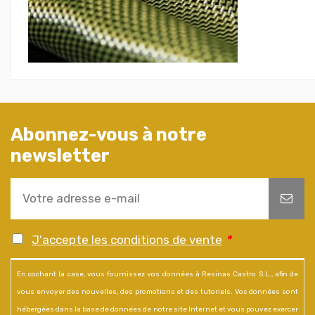
Abonnez-vous à notre
newsletter
J'accepte les conditions de vente
*
En cochant la case, vous fournissez vos données à Resinas Castro S.L., afin de
vous envoyer des nouvelles, des promotions et des tutoriels. Vos données sont
hébergées dans la base de données de notre site Internet et vous pouvez exercer