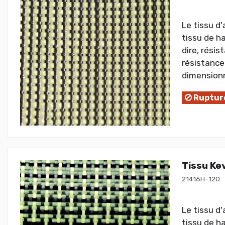
Le tissu d
tissu de h
dire, résis
résistance 
dimensionne
Rupture
Tissu Ke
21416H-120
Le tissu d
tissu de h