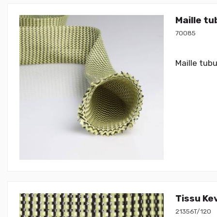
Maille t
70085
Maille tub
Tissu Ke
21356T/120