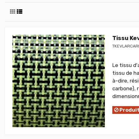
Tissu Ke
TKEVLARCAR
Le tissu d
tissu de h
à-dire, rés
carbone), r
dimensionne
Produit