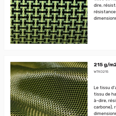
dire, résis
résistance 
dimensionne
215 g/m2
WTK0215
Le tissu d
tissu de h
à-dire, rés
carbone), r
dimensionne