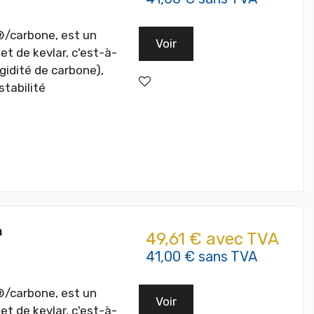
®/carbone, est un
Voir
t de kevlar, c'est-à-
igidité de carbone),
stabilité
m
49,61 € avec TVA
41,00 € sans TVA
®/carbone, est un
Voir
t de kevlar, c'est-à-