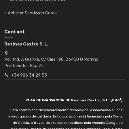
Acheter Sandwich Cores
Contact
Resinas Castro S. L.
Pol. Ind. A Granxa, C/ Cíes 190, 36400 O Porriño,
Pontevedra, España
+34 986 34 29 53
1
PLAN DE INNOVACIÓN DE Resinas Castro, S.L. (040
)
Para promover o desenvolvemento tecnolóxico, a innovación e unha
investigación de calidade. Esta operación está financiada pola Xunta
de Galicia, a través de axudas concedidas pola Axencia Galega de
Innovación, dentro do programa de axudas a empresa. InnovaPeme